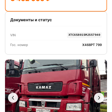
Документы и статус
VIN
XTC658015M2557940
Гос. номер
Х468РТ 799