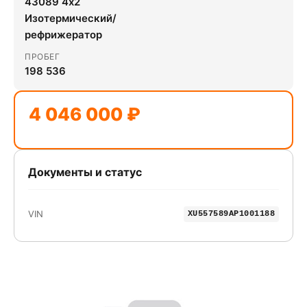
43089 4x2
Изотермический/
рефрижератор
ПРОБЕГ
198 536
4 046 000 ₽
Документы и статус
VIN
XU557589AP1001188