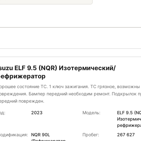
suzu ELF 9.5 (NQR) Изотермический/
рефрижератор
орошее состояние ТС. 1 ключ зажигания. ТС грязное, возможн
овреждения. Бампер передний необходим ремонт. Подкрылок 
ередний поврежден.
од:
2023
Модель:
ELF 9.5 (N
Изотермич
рефрижер
одификация:
NQR 90L
Пробег:
267 627
(Рефрижератор,