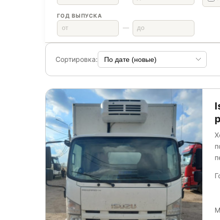
ГОД ВЫПУСКА
—
Сортировка:
I
Х
п
п
Г
М