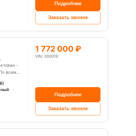
Подробнее
Заказать звонок
1 772 000 ₽
VIN: 000016
,
ктован -
 По всему
 левая
R)
пины.
рный
ементы
Подробнее
га.
Заказать звонок