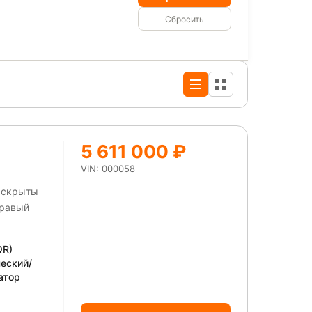
Сбросить
5 611 000 ₽
VIN: 000058
ы скрыты
правый
QR)
еский/
атор