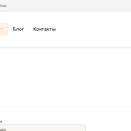
лны
Блог
Контакты
А
suzu