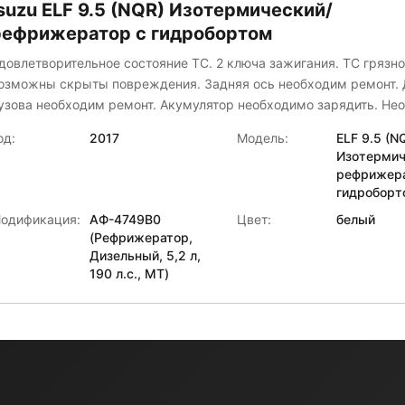
suzu ELF 9.5 (NQR) Изотермический/
рефрижератор с гидробортом
довлетворительное состояние ТС. 2 ключа зажигания. ТС грязно
озможны скрыты повреждения. Задняя ось необходим ремонт.
узова необходим ремонт. Акумулятор необходимо зарядить. Не
емонт Фургона. Следы износа, вмятины, коррозия, царапины.
од:
2017
Модель:
ELF 9.5 (N
Изотермич
рефрижера
гидроборт
одификация:
АФ-4749B0
Цвет:
белый
(Рефрижератор,
Дизельный, 5,2 л,
190 л.с., МТ)