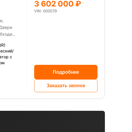
3 602 000 ₽
VIN: 000079
е,
 Двери
обходи
QR)
еский/
тор с
ом
Подробнее
Заказать звонок