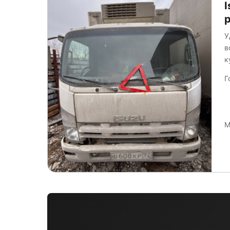
I
У
в
к
р
Г
М