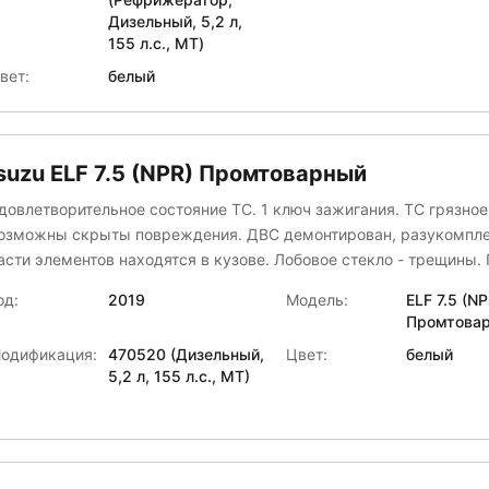
Дизельный, 5,2 л,
155 л.с., МТ)
вет:
белый
suzu ELF 7.5 (NPR) Промтоварный
довлетворительное состояние ТС. 1 ключ зажигания. ТС грязное
озможны скрыты повреждения. ДВС демонтирован, разукомпле
асти элементов находятся в кузове. Лобовое стекло - трещины.
Л коррозия. Решетка редиатора - трещина. Отсутствует задняя
од:
2019
Модель:
ELF 7.5 (NP
ригинальная полуось. По кузову множественные вмятины, цара
Промтова
ама - коррозия, следы сварки. Наличие запчастей в кузове (эл
одификация:
470520 (Дизельный,
Цвет:
белый
ВС, навесное, корзина сцепления) Отсутствуют показания пробе
5,2 л, 155 л.с., МТ)
емонтированы диски сцепления. Необходима диагностика в
пециализированном СТО, для установления комплектности ПЛ.