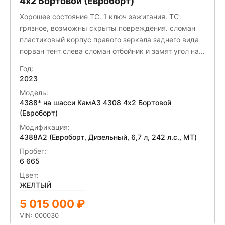
4x2 Бортовой (Евроборт)
Хорошее состояние ТС. 1 ключ зажигания. ТС
грязное, возможны скрыты повреждения. сломан
пластиковый корпус правого зеркала заднего вида
порван тент слева сломан отбойник и замят угол на
двери справа подножка водителя-сломана передний
Год:
бампре -царапины сломан
2023
Модель:
4388* на шасси КамАЗ 4308 4x2 Бортовой
(Евроборт)
Модификация:
4388A2 (Евроборт, Дизельный, 6,7 л, 242 л.с., МТ)
Пробег:
6 665
Цвет:
ЖЕЛТЫЙ
5 015 000 ₽
VIN: 000030