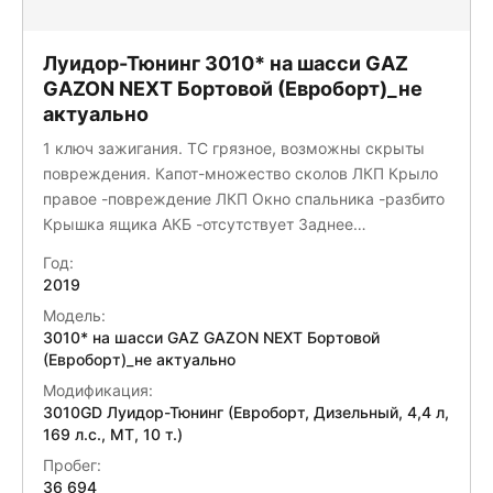
Луидор-Тюнинг 3010* на шасси GAZ
GAZON NEXT Бортовой (Евроборт)_не
актуально
1 ключ зажигания. ТС грязное, возможны скрыты
повреждения. Капот-множество сколов ЛКП Крыло
правое -повреждение ЛКП Окно спальника -разбито
Крышка ящика АКБ -отсутствует Заднее
пластиковое крыло -повреждение Демонтирован
Год:
топливный шланг с бака Стекло лобовое -трещина
2019
Тент+ шторный механизм -закреплен стропами,
Модель:
возможно поврежден, требуется диагностика. АКБ
3010* на шасси GAZ GAZON NEXT Бортовой
-требуется замена
(Евроборт)_не актуально
Модификация:
3010GD Луидор-Тюнинг (Евроборт, Дизельный, 4,4 л,
169 л.с., МТ, 10 т.)
Пробег:
36 694