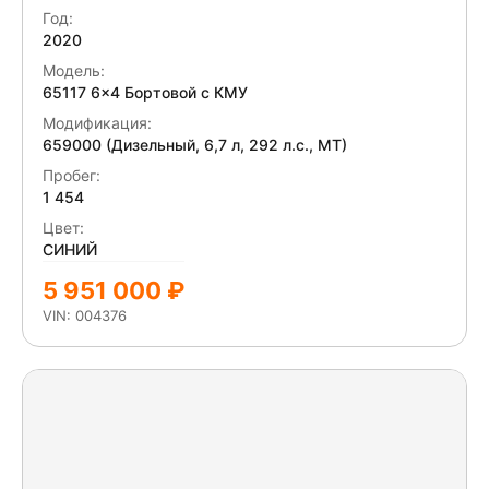
брызговики. Отсутствует задний габаритный
Строительные подъемные машины (СПМ)
Год:
фонарь. Отсутствует крышка ящика АКБ.
2020
ТТМ-Центр
Отсутствует пластиковый кожух рулевой колонки.
Феникс
Модель:
Отсутствует боковое зеркало двери. Отсутствуют
65117 6x4 Бортовой с КМУ
противотуманные фары. Трещина на заднем фонаре.
Модификация:
Трещина, скол переднего бампера. Отсутвует
659000 (Дизельный, 6,7 л, 292 л.с., МТ)
личинка дверного замка. Салон грязный-химчистка.
Пробег:
1 454
Цвет:
СИНИЙ
5 951 000 ₽
VIN: 004376