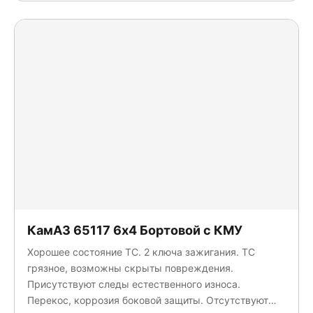
Агропромсервис
Айсин
Галичский автокрановый завод (ГАКЗ)
ЗАВОД АСАВТО
ЗАМС
КАМАЗ
КАРВИНГ
Коммерческие грузовики
Кран центр "КАМАЗ"
Луидор-Тюнинг
МАЗ
Нижегородский Автомеханический Завод
Новый завод
КамАЗ 65117 6x4 Бортовой с КМУ
ПрофТРЕЙЛЕР
Хорошее состояние ТС. 2 ключа зажигания. ТС
РусТрак
грязное, возможны скрыты повреждения.
Спектр-Авто
Присутствуют следы естественного износа.
Спецавтомаш
Перекос, коррозия боковой защиты. Отсутствуют
СПЕЦМОБИЛЬ-НН