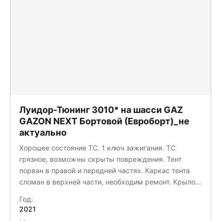
Луидор-Тюнинг 3010* на шасси GAZ
GAZON NEXT Бортовой (Евроборт)_не
актуально
Хорошее состояние ТС. 1 ключ зажигания. ТС
грязное, возможны скрыты повреждения. Тент
порван в правой и передней частях. Каркас тента
сломан в верхней части, необходим ремонт. Крыло
переднее левое сломано в центральной части.
Год:
Зеркало правое разбито. Задняя стенка кабины
2021
деформирована. Брызговик задний правый