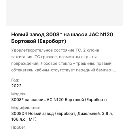
Новый завод 3008* на шасси JAC N120
Бортовой (Евроборт)
Удовлетворительное состояние ТС. 2 ключа
зажигания. ТС грязное, возможны скрыты
повреждения. Лобовое стекло - трещины. правый
обтекатель кабины-отсутствует передний бампер-
дефекты подножка левая-разбита левый
Год:
подкрылок-разбит левый отбойник-замятине тент-
2022
повреждения задние борта-повреждение задний
Модель:
левый фонарь-закрепить задний левый брызговик-
3008* на шасси JAC N120 Бортовой (Евроборт)
отсутстсвует левое обьемное зеркало-разбито
Модификация:
тахограф-отсутствует химчистка\мойка крыло
3008D4 Новый завод (Евроборт, Дизельный, 3,8 л,
заднее правое отсутстсвует акб-зарядка
166 л.с., МТ)
Пробег: