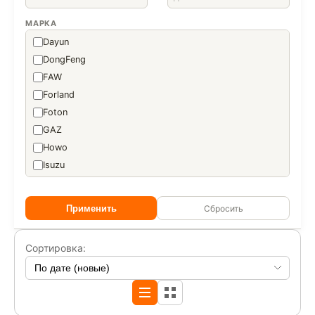
МАРКА
Dayun
DongFeng
FAW
Forland
Foton
GAZ
Howo
Isuzu
JAC
MAN
Применить
Сбросить
Mercedes-Benz
Ural
Сортировка:
WANSHAN
АвтоМаш
Автомеханический Завод
АВТОМОБИЛЬНЫЙ ЗАВОД ГЕФ