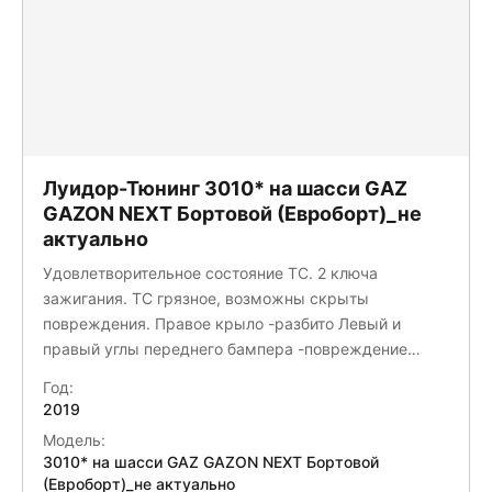
Луидор-Тюнинг 3010* на шасси GAZ
GAZON NEXT Бортовой (Евроборт)_не
актуально
Удовлетворительное состояние ТС. 2 ключа
зажигания. ТС грязное, возможны скрыты
повреждения. Правое крыло -разбито Левый и
правый углы переднего бампера -повреждение
Заднее левое крыло -трещина Задний левый
Год:
брызговик -порван лестница кузова -деформация
2019
Отбойник боковой -деформация Крыло левое-
Модель:
повреждение ЛКП
3010* на шасси GAZ GAZON NEXT Бортовой
(Евроборт)_не актуально