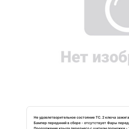
Не удовлетворительное состояние ТС. 2 ключа зажиг
Бампер переднний в сборе - отсутствует Фары перед
Продолжение крыла переднего с щитком подножки - 2