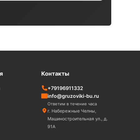
я
Контакты
+79196911332
и
info@gruzoviki-bu.ru
Ответим в течение часа
г. Набережные Челны,
Машиностроительная ул., д.
91А