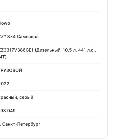
Howo
ZZ* 8x4 Самосвал
ZZ3317V386GE1 (Дизельный, 10,5 л, 441 л.с.,
МТ)
ГРУЗОВОЙ
2022
красный, серый
193 049
г. Санкт-Петербург