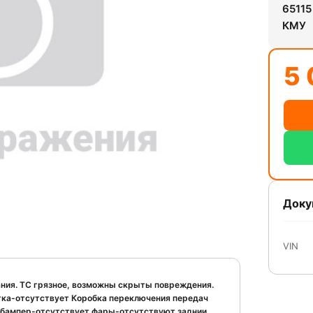
65115
КМУ
5 
Доку
VIN
ания. ТС грязное, возможны скрыты повреждения.
тка-отсутствует Коробка переключения передач
 бампер-отсутствует фары-отсутствуют заднии