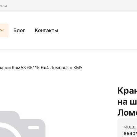
лны
Блог
Контакты
шасси КамАЗ 65115 6x4 Ломовоз с КМУ
Кра
на ш
Ломо
МОДЕ
6590