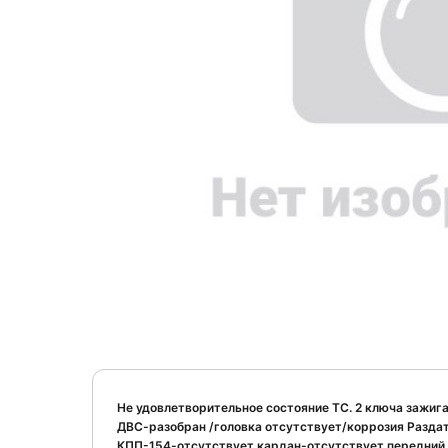
Не удовлетворительное состояние ТС. 2 ключа зажиг
ДВС-разобран /головка отсутствует/коррозия Разда
КПП-154-отсутствует кардан-отсутствует передний