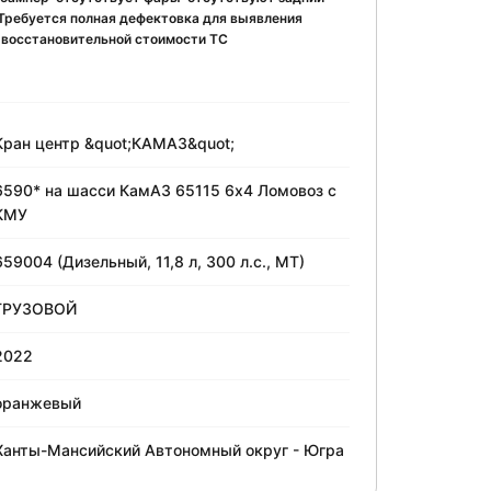
Требуется полная дефектовка для выявления
 восстановительной стоимости ТС
Кран центр &quot;КАМАЗ&quot;
6590* на шасси КамАЗ 65115 6x4 Ломовоз с
КМУ
659004 (Дизельный, 11,8 л, 300 л.с., МТ)
ГРУЗОВОЙ
2022
оранжевый
Ханты-Мансийский Автономный округ - Югра