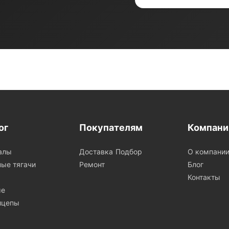
ог
Покупателям
Компани
алы
Доставка
Подбор
О компани
ые тягачи
Ремонт
Блог
Контакты
ые
ицепы