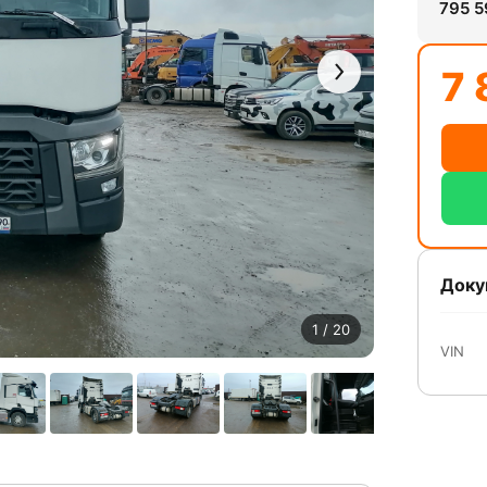
795 5
7 
Доку
1
/ 20
VIN