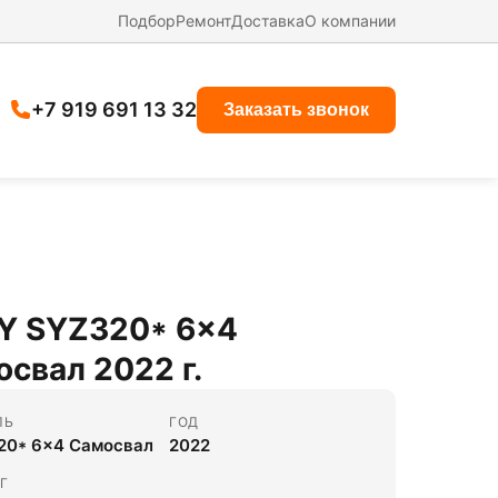
Подбор
Ремонт
Доставка
О компании
+7 919 691 13 32
Заказать звонок
Y SYZ320* 6x4
свал 2022 г.
ЛЬ
ГОД
20* 6x4 Самосвал
2022
Г