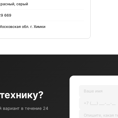
красный, серый
29 669
Московская обл. г. Химки
технику?
 вариант в течение 24