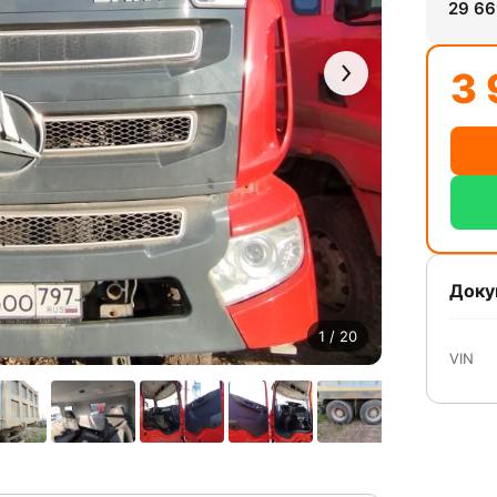
29 6
3 
Доку
1
/ 20
VIN