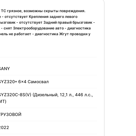
. ТС грязное, возможны скрыты повреждения.
е - отсутствует Крепления заднего левого
рызговик - отсутствует Задний правый брызговик -
 - снят Электрооборудование авто - диагностика
нель не работает - диагностика Жгут проводки у
SANY
SYZ320* 6x4 Самосвал
SYZ320C-8S(V) (Дизельный, 12,1 л., 446 л.с.,
МТ)
ГРУЗОВОЙ
2022