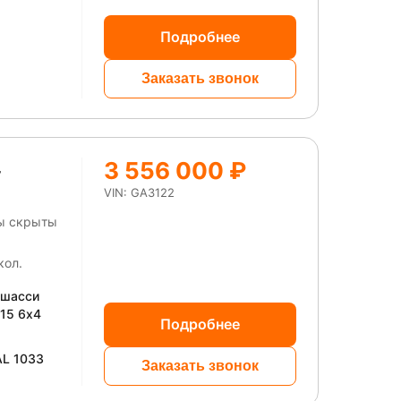
тельской
асть
Подробнее
ны Защита
ка -
Заказать звонок
евой
3 556 000 ₽
4
VIN: GA3122
ны скрыты
кол.
 шасси
15 6x4
Подробнее
L 1033
Заказать звонок