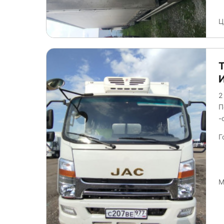
Ц
2
П
Г
М