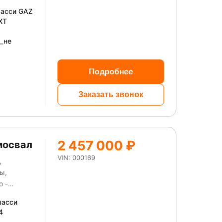
шасси GAZ
XT
)_не
Подробнее
Заказать звонок
2 457 000 ₽
мосвал
VIN: 000169
,
ы,
о -
шасси
4
ует