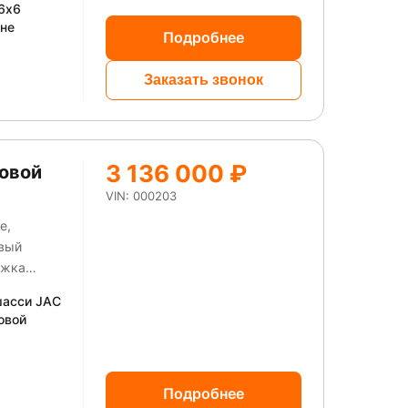
6x6
не
Подробнее
Заказать звонок
3 136 000 ₽
товой
VIN: 000203
е,
авый
шасси JAC
овой
Подробнее