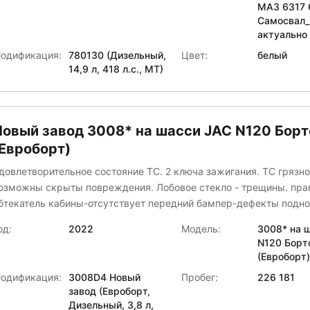
МАЗ 6317 
Самосвал_
актуально
одификация:
780130 (Дизельный,
Цвет:
белый
14,9 л, 418 л.с., МТ)
Новый завод 3008* на шасси JAC N120 Бор
(Евроборт)
довлетворительное состояние ТС. 2 ключа зажигания. ТС грязно
озможны скрыты повреждения. Лобовое стекло - трещины. пр
екатель кабины-отсутствует передний бампер-дефекты подножка
разбита левый подкрылок-разбит левый отбойник-замятине тент-
од:
2022
Модель:
3008* на 
ения задние борта-повреждение задний левый фонарь-закрепить
N120 Борт
дний левый брызговик-отсутстсвует левое обьемное зеркало-разбито
(Евроборт)
граф-отсутствует химчистка\мойка крыло заднее правое отсутстсвует
одификация:
3008D4 Новый
Пробег:
226 181
кб-зарядка
завод (Евроборт,
Дизельный, 3,8 л,