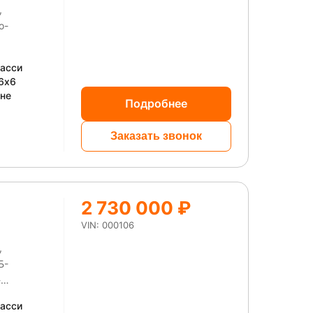
,
шасси
6x6
не
Подробнее
Заказать звонок
2 730 000 ₽
VIN: 000106
,
Б-
шасси