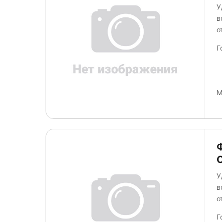
У
в
о
Г
М
У
в
о
о
Г