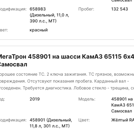
ереключатель Прожиг водительского сидения ручка стека води
К Коммунальные машины
одификация:
658983
Пробег:
132 543
вери - отсутствует Лобовое стекло - сколы, потертости Левая ч
КФ "РЕМЭКС"
(Дизельный, 11,0 л,
ампера - коррозия царапина Корпус правой подножки - царапи
390 л.с., МТ)
ланета
орпуса выхлопной системы - замята Кронштейн правого отбойни
МЗ-АвтоБетон
вет:
красный
амят Левый передний подкрылок - царапины пластика Корпус л
ПРОИЗВОДСТВЕННАЯ КОМПАНИЯ УНИВЕРСАЛЬНОЙ СПЕЦТЕХНИКИ
одножки - сломан
рофТРЕЙЛЕР
ЕФАВТО
МегаТрон 458901 на шасси КамАЗ 65115 6x
Р ГРУПП
Самосвал
усТрак
Ряжский авторемонтный завод
орошее состояние ТС. 2 ключа зажигания. ТС грязное, возмож
овреждения. Отсутсвуют показания пробега. Карданный вал -
ибЕвроВэн
тсоеденен. Требуется диагностика. Лобовое стекло - трещина, с
КАТ
МАРТЭКО
од:
2019
Модель:
458901 на
пектр-Авто
КамАЗ 651
Самосвал
пецАвтоКам
пецавтомаш
одификация:
458901 (Дизельный,
Цвет:
Жёлтый RA
11,8 л, 301 л.с., МТ)
ПЕЦМОБИЛЬ-НН
ПМ