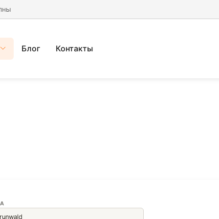
лны
Блог
Контакты
А
runwald