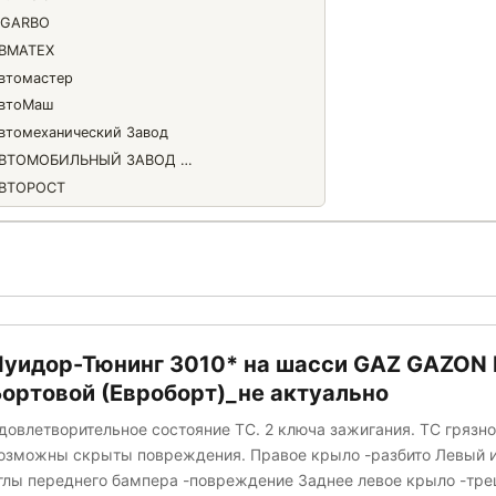
IGARBO
ВМАТЕХ
втомастер
втоМаш
втомеханический Завод
АВТОМОБИЛЬНЫЙ ЗАВОД ГЕФ
ВТОРОСТ
втоСистемы
гропромсервис
йсин
АРЗАМАССКИЙ ЗАВОД КОММУНАЛЬНОГО МАШИНОСТРОЕНИЯ
ЕЛАВА
ецема
Луидор-Тюнинг 3010* на шасси GAZ GAZON
БУРОВЫЕ И ПОДЪЕМНЫЕ МАШИНЫ
Бортовой (Евроборт)_не актуально
КР
довлетворительное состояние ТС. 2 ключа зажигания. ТС грязно
ологодские Машины
озможны скрыты повреждения. Правое крыло -разбито Левый и правый
Галичский автокрановый завод (ГАКЗ)
лы переднего бампера -повреждение Заднее левое крыло -трещина
АВОД АСАВТО