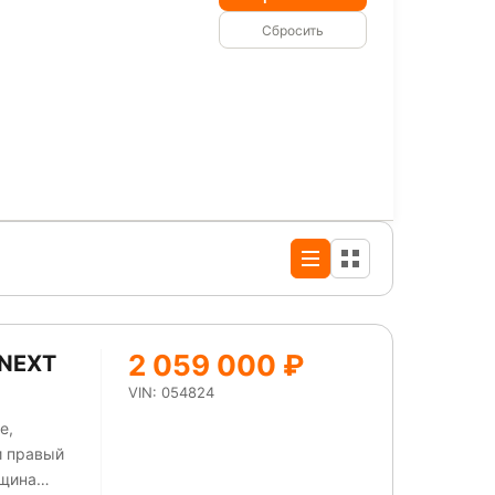
Сбросить
2 059 000 ₽
 NEXT
VIN: 054824
е,