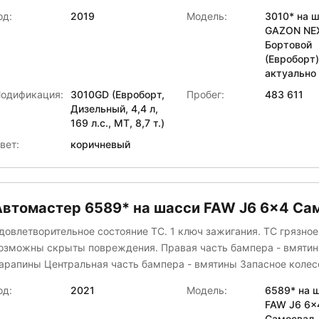
ний левый брызговик -порван лестница кузова -деформация Отбойник
авод ГРАЗ
од:
2019
Модель:
3010* на 
боковой -деформация Крыло левое- повреждение ЛКП
GAZON NE
авод специальной техники
Бортовой
АМС
(Евроборт
МЗ Автокран
актуально
АМАЗ
одификация:
3010GD (Евроборт,
Пробег:
483 611
АРВИНГ
Дизельный, 4,4 л,
оммерческие грузовики
169 л.с., МТ, 8,7 т.)
ран центр "КАМАЗ"
вет:
коричневый
уидор-Тюнинг
АШИНО-ДЕТАЛЬ
егаТрон
Автомастер 6589* на шасси FAW J6 6x4 Са
еткомплекс
ценский завод Коммаш
довлетворительное состояние ТС. 1 ключ зажигания. ТС грязное
ефАЗ
озможны скрыты повреждения. Правая часть бампера - вмятин
арапины Центральная часть бампера - вмятины Запасное колес
Нижегородский Автомеханический Завод
тсутствует Задний отбойник - отсутствует Задние брызговики -
Нижегородский Автомобильный Завод
од:
2021
Модель:
6589* на 
тсутствуют Боковые отбойники - отсутствуют Передний правый
овый завод
FAW J6 6x
одкрылок - скол Блок управления климат-контролем - отсутств
ПО Трансмастер
Самосвал