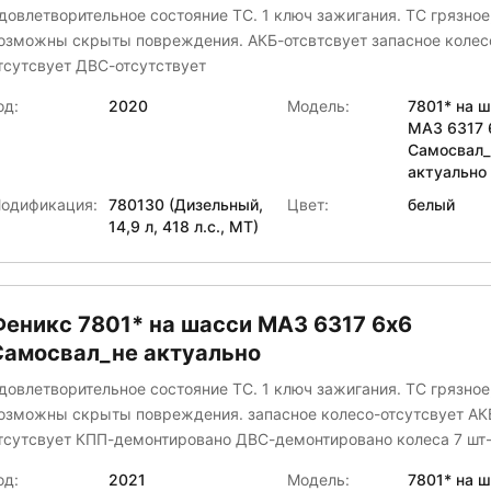
довлетворительное состояние ТС. 1 ключ зажигания. ТС грязное
озможны скрыты повреждения. АКБ-отсвтсвует запасное колесо-
тсутсвует ДВС-отсутствует
од:
2020
Модель:
7801* на 
МАЗ 6317 
Самосвал_
актуально
одификация:
780130 (Дизельный,
Цвет:
белый
14,9 л, 418 л.с., МТ)
Феникс 7801* на шасси МАЗ 6317 6x6
Самосвал_не актуально
довлетворительное состояние ТС. 1 ключ зажигания. ТС грязное
озможны скрыты повреждения. запасное колесо-отсутсвует АК
тсутсвует КПП-демонтировано ДВС-демонтировано колеса 7 шт-
тсутсвуют шины колеса 4 шт- спущены
од:
2021
Модель:
7801* на 