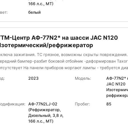
166 л.с., МТ)
вет:
белый
ТТМ-Центр АФ-77N2* на шасси JAC N120
Изотермический/рефрижератор
 ключа зажигания. ТС грязное, возможны скрыты повреждения.
ередний бампер-разбит боковой отбойник -деформирован Тахо
-отсутствует На панели приборов моргают лампы - требуется д
од:
2023
Модель:
АФ-77N2* 
JAC N120
Изотермич
рефрижер
одификация:
АФ-77N2LJ-02
Пробег:
85
(Рефрижератор,
Дизельный, 3,8 л,
166 л.с., МТ)