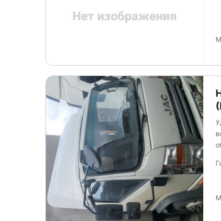
М
У
в
обт
левая-
Г
поврежд
за
тахо
М
а