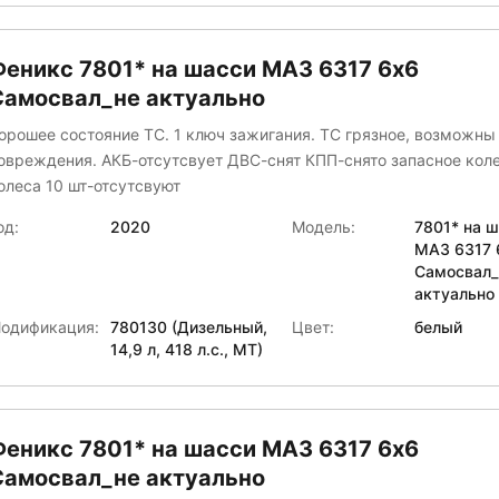
Строительные подъемные машины (СПМ)
ехноСтавПрицеп
Феникс 7801* на шасси МАЗ 6317 6x6
ТМ-Центр
Самосвал_не актуально
Туймазинский завод автобетоновозов
орошее состояние ТС. 1 ключ зажигания. ТС грязное, возможн
ралСпецТранс
овреждения. АКБ-отсутсвует ДВС-снят КПП-снято запасное колесо
еникс
олеса 10 шт-отсутсвуют
ентртранстехмаш
ЧЕЛЯБИНСКИЙ МАШИНОСТРОИТЕЛЬНЫЙ ЗАВОД
од:
2020
Модель:
7801* на 
нергомаш
МАЗ 6317 
Самосвал_
НЕРГОТЕХПРОМ-ИНВЕСТ
актуально
одификация:
780130 (Дизельный,
Цвет:
белый
14,9 л, 418 л.с., МТ)
Феникс 7801* на шасси МАЗ 6317 6x6
Самосвал_не актуально