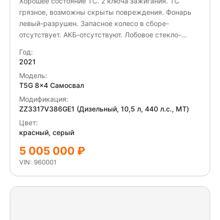
Хорошее состояние ТС. 2 ключа зажигания. ТС
грязное, возможны скрыты повреждения. Фонарь
левый-разрушен. Запасное колесо в сборе-
отсутствует. АКБ-отсутствуют. Лобовое стекло-
трещины. Задний отбойник-деформирован.
Год:
Подкрылок передний правый-разрушен. Колесо в
2021
сборе 4 шт-отсутствуют. Боковые защиты-
Модель:
отсутствуют. Фонарь габаритный задний-разрушен.
T5G 8x4 Самосвал
Диагностика электропроводки Диагностика КПП
Модификация:
Матрас в спальник-отсутствуют.
ZZ3317V386GE1 (Дизельный, 10,5 л, 440 л.с., МТ)
Цвет:
красный, серый
5 005 000 ₽
VIN: 960001