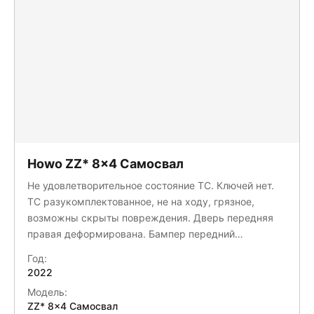
Howo ZZ* 8x4 Самосвал
Не удовлетворительное состояние ТС. Ключей нет.
ТС разукомплектованное, не на ходу, грязное,
возможны скрыты повреждения. Дверь передняя
правая деформирована. Бампер передний
деформирован. Шины четырёх колес отсутствуют.
Год:
ДВС не исправен - диагностика. Запасное колесо в
2022
сборе отсутствует. Сетка в бампер сломана.
Модель:
Козырек сломан. Шины восьми колес имеют
ZZ* 8x4 Самосвал