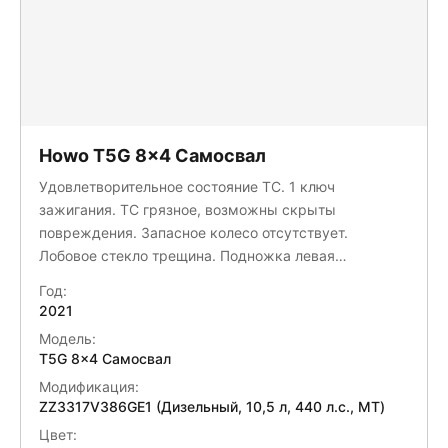
Howo T5G 8x4 Самосвал
Удовлетворительное состояние ТС. 1 ключ
зажигания. ТС грязное, возможны скрыты
повреждения. Запасное колесо отсутствует.
Лобовое стекло трещина. Подножка левая
повреждена. Отсутствуют шин на задние оси
Год:
правой/левой. Необходимо накачать все колеса.
2021
Подкрылок левый передний поврежден. Кардан
Модель:
отсутствует. АКБ отсутствует. Крышка АКБ
T5G 8x4 Самосвал
отсутствует. Механизм подъемный тали. ПГУ
Модификация:
отсутствует.
ZZ3317V386GE1 (Дизельный, 10,5 л, 440 л.с., МТ)
Цвет: