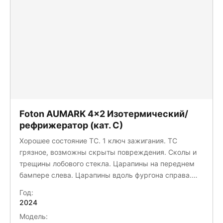
Foton AUMARK 4x2 Изотермический/
рефрижератор (кат. С)
Хорошее состояние ТС. 1 ключ зажигания. ТС
грязное, возможны скрыты повреждения. Сколы и
трещины лобового стекла. Царапины на переднем
бампере слева. Царапины вдоль фургона справа.
Царапины вдоль фургона слева. Потертости на
Год:
портале задних ворот снизу справа и слева.
2024
Вмятины на панели справа и слева от ручек ворот.
Модель:
Сломана правая дверь изнутри. Вмятины и