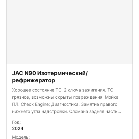
JAC N90 Изотермический/
рефрижератор
Хорошее состояние ТС. 2 ключа зажигания. ТС
грязное, возможны скрыты повреждения. Мойка
ПЛ. Check Engine; Диагностика. Замятие правого
нижнего угла надстройки. Сломана задняя часть
переднего подкрылка; Отсутствует передний левый
Год:
брызговик. Отсутствует боковая защита с правой
2024
стороны. Отсутствует заглушка наружного зеркала
Модель: