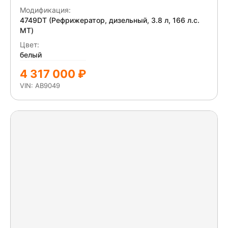
стекло трещина. Диагностика всем систем. ТС
Модификация:
разукомплектовано - требуется дефектная
4749DT (Рефрижератор, дизельный, 3.8 л, 166 л.с.
ведомость от специализированного СТО.
МТ)
Цвет:
белый
4 317 000 ₽
VIN: AB9049