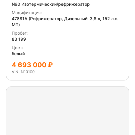
справа. Трещина зеркального элемента.
N90 Изотермический/рефрижератор
Отсутствует задний противооткатный брус.
Модификация:
47881A (Рефрижератор, Дизельный, 3,8 л, 152 л.с.,
МТ)
Пробег:
83 199
Цвет:
белый
4 693 000 ₽
VIN: N10100