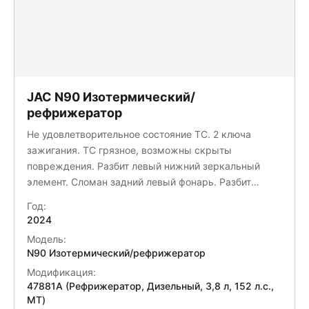
JAC N90 Изотермический/
рефрижератор
Не удовлетворительное состояние ТС. 2 ключа
зажигания. ТС грязное, возможны скрыты
повреждения. Разбит левый нижний зеркальный
элемент. Сломан задний левый фонарь. Разбит
передний бампер. Сломан повторитель поворота на
Год:
левой двери. Сломан задний правый подкрылок.
2024
Согласно, данным акта осмотра и карточке ПЛ,
Модель:
отсутствует часть ДВС; Предположительно, ГБЦ; На
N90 Изотермический/рефрижератор
фото, ДВС отсутствует полностью; Диагностика.
Модификация:
Отсутствует МКПП. Отсутствует карданный вал.
47881A (Рефрижератор, Дизельный, 3,8 л, 152 л.с.,
Требуется осмотр, в условиях СТОА, с дефектовкой
МТ)
и составлением заказ нарядов.