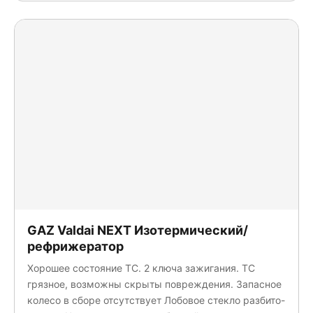
БЕЛАВА
КАМАЗ
Коммерческие грузовики
Луидор-Тюнинг
Меткомплекс
Нижегородский Автомеханический Завод
Нижегородский Автомобильный Завод
Новый завод
РусТрак
СибЕвроВэн
Спецавтомаш
СПЕЦМОБИЛЬ-НН
ТТМ-Центр
GAZ Valdai NEXT Изотермический/
Центртранстехмаш
рефрижератор
Хорошее состояние ТС. 2 ключа зажигания. ТС
грязное, возможны скрыты повреждения. Запасное
колесо в сборе отсутствует Лобовое стекло разбито-