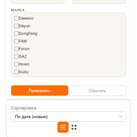
МАРКА
Daewoo
Dayun
DongFeng
FAW
Foton
GAZ
Howo
Isuzu
JAC
JMC
Применить
Сбросить
Mercedes-Benz
SITRAK
Сортировка:
WANSHAN
АВМАТЕХ
АвтоМаш
Автомеханический Завод