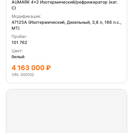
AUMARK 4x2 Изотермический/рефрижератор (кат.
царапины внутри фургона. Замят задний отбойник
С)
справа и слева. Отсутствует правая декоративная
Модификация:
крышка отбойника. Ветровой козырек задних ворот
47125A (Изотермический, Дизельный, 3,8 л, 166 л.с.,
деформирован.
МТ)
Пробег:
101 762
Цвет:
белый
4 163 000 ₽
VIN: 000102