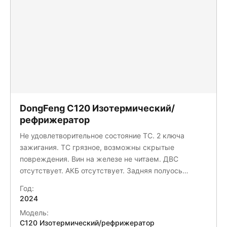
DongFeng C120 Изотермический/
рефрижератор
Не удовлетворительное состояние ТС. 2 ключа
зажигания. ТС грязное, возможны скрытые
повреждения. Вин на железе не читаем. ДВС
отсутствует. АКБ отсутствует. Задняя полуось
отсутствует. Зеркальный элемент зеркала
Год:
отсутствует. Боковое зеркало часть корпуса
2024
отсутствует. Запасное колесо отсутствует. Бампер
Модель:
царапины. Фара притертость, полировка. Лобовое
C120 Изотермический/рефрижератор