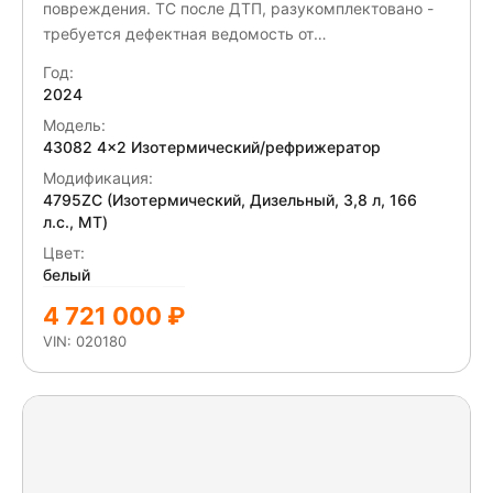
повреждения. ТС после ДТП, разукомплектовано -
требуется дефектная ведомость от
специализированного СТО. ПЛ после ДТП, не на
Год:
ходу. Отсутствует запасное колесо. АКБ разряжен-
2024
замена. Салон разобран-дефектовка. Разбито
Модель:
лобовое стекло. Коррозия левой двери-ремонт.
43082 4x2 Изотермический/рефрижератор
Отсутствуют передний обтекатели капота справа и
Модификация:
слева. Отсутствует капот. Отсутствует решетка
4795ZC (Изотермический, Дизельный, 3,8 л, 166
радиатора. Отсутствует передний бампер.
л.с., МТ)
Отсутствуют фары. Отсутствует панели передних
Цвет:
фар. Отсутствуют противотуманные фары.
белый
Отсутствует усилитель переднего бампера. Сломано
4 721 000 ₽
правое боковое зеркало.
VIN: 020180