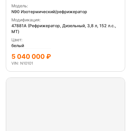
нижний левый зеркальный элемент. ДВС
Модель:
разукомлектован; Диагностика. Замятие кронштейна
N90 Изотермический/рефрижератор
переднего бампера справа.
Модификация:
47881A (Рефрижератор, Дизельный, 3,8 л, 152 л.с.,
МТ)
Цвет:
белый
5 040 000 ₽
VIN: N10101