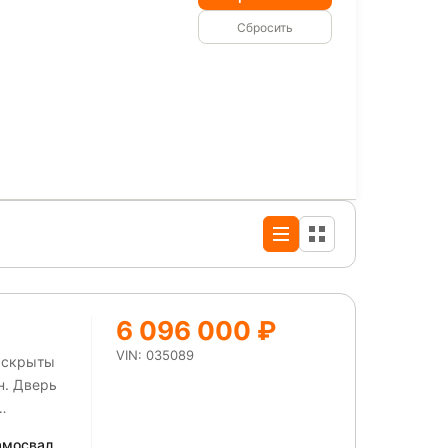
Сбросить
6 096 000 ₽
VIN: 035089
ы скрыты
н. Дверь
.
амосвал