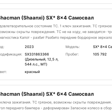
Shacman (Shaanxi) SX* 8x4 Самосвал
довлетворительное состояние ТС. 1 ключ зажигания. ТС грязное
озможны скрыты повреждения. ТС не на ходу, не заводится- тр
ика Капот - разбит Разбито передние бордюрное зеркало Боковое
ордюрное зеркало с правой стороны отсутствует запасного коле
од:
2023
Модель:
SX* 8x4 С
еханизма крепления сломано нижнее боковое зеркало с ле-вой
одификация:
SX331863366
Пробег:
105 792
бтекатель кабины справа - разбит Тахограф - отсутствует Стекло
(Дизельный, 12,5 л,
обовое - разбито
544 л.с., МТ)
вет:
красный
Shacman (Shaanxi) SX* 6x4 Самосвал
 ключа зажигания. ТС грязное, возможны скрыты повреждения
гол переднего бампера - деформирован Запасное колесо в сбор