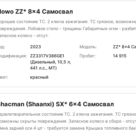
Howo ZZ* 8x4 Самосвал
орошее состояние ТС. 2 ключа зажигания. ТС грязное, возмож
овреждения. Лобовое стело - трещины Габаритные огни - разби
апасное колесо - отсут.
од:
2023
Модель:
ZZ* 8x4 С
одификация:
ZZ3317V386GE1
Пробег:
14 915
(Дизельный, 10,5 л,
441 л.с., МТ)
вет:
красный
Shacman (Shaanxi) SX* 6x4 Самосвал
довлетворительное состояние ТС. 2 ключа зажигания. ТС грязно
озможны скрыты повреждения. Запасное колесо в сборе - отсу
на задней оси 4 шт - требуется замена Крышка топливного бака -
ует Шиток подножки справа и слева - отсутствует Задний борт -