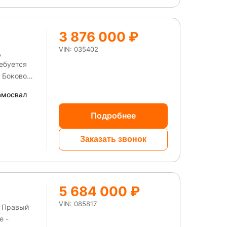
3 876 000 ₽
VIN: 035402
,
ебуется
са нет и
амосвал
 стороны
Подробнее
Заказать звонок
5 684 000 ₽
VIN: 085817
. Правый
е -