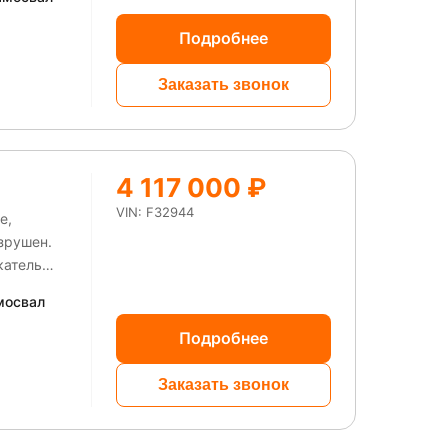
Подробнее
Заказать звонок
4 117 000 ₽
VIN: F32944
е,
зрушен.
катель
ерь
мосвал
анель
Подробнее
Заказать звонок