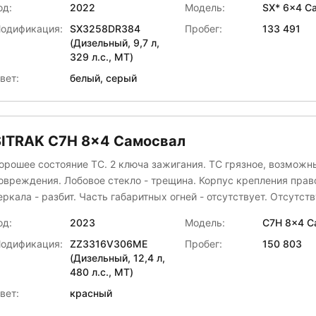
од:
2022
Модель:
SX* 6x4 С
ует Задний отбойник - отсутствует Обтекатели кабины слева и
одификация:
SX3258DR384
Пробег:
133 491
рава - отсутствуют Бампер передний - разбит Боковой отбойник -
(Дизельный, 9,7 л,
еформирован Накабинный солнцезащитный козырек - отсутству
329 л.с., МТ)
аритное зеркало отсутствует Требуется химчистка салона заглушка
вет:
белый, серый
еркала заднего вида (2 шт ) - отсутствуют
SITRAK C7H 8x4 Самосвал
орошее состояние ТС. 2 ключа зажигания. ТС грязное, возмож
овреждения. Лобовое стекло - трещина. Корпус крепления прав
еркала - разбит. Часть габаритных огней - отсутствует. Отсутст
апасное колесо в сборе.
од:
2023
Модель:
C7H 8x4 С
одификация:
ZZ3316V306ME
Пробег:
150 803
(Дизельный, 12,4 л,
480 л.с., МТ)
вет:
красный