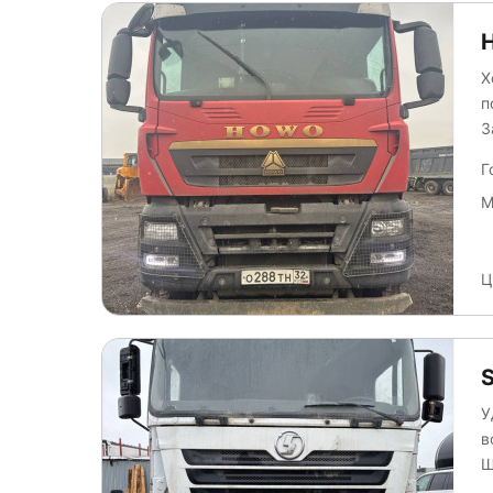
Х
п
З
Г
М
Ц
У
в
Ши
отсутств