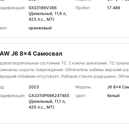
тбойник правый, левый - деформирован.
АЗ
одификация:
SX33186V366
Пробег:
17 486
(Дизельный, 11,6 л,
егаТрон
423 л.с., МТ)
еизвестно
ЕФАЗ
вет:
оранжевый
КФ "РЕМЭКС"
ПРОИЗВОДСТВЕННАЯ КОМПАНИЯ УНИВЕРСАЛЬНОЙ СПЕЦТЕХНИКИ
Р ГРУПП
FAW J6 8x4 Самосвал
пецАвтоКам
довлетворительное состояние ТС. 2 ключа зажигания. ТС грязно
еникс
озможны скрыты повреждения. Обтекатель кабины верхний-ра
ередний отбойник-отсутсвует. Лобовое стекло-разрушено. Обте
абины правый-отсутсвует. Боковина кабины левая-вмятины. Дв
од:
2023
Модель:
J6 8x4 Са
ередняя левая-излом каркаса. Запасное колесо-отсутствует. П
одификация:
СА3310Р66K24T4E5
Цвет:
белый
рышы вмятины.
(Дизельный, 11,1 л,
420 л.с., МТ)