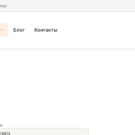
лны
Блог
Контакты
А
EIBEN