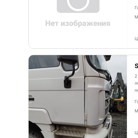
отсутств
Г
Р
М
Ц
2
лобо
п
За
Г
К
М
Ц