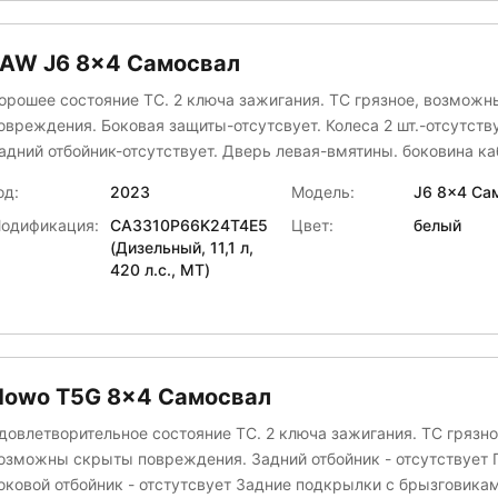
FAW J6 8x4 Самосвал
орошее состояние ТС. 2 ключа зажигания. ТС грязное, возмож
овреждения. Боковая защиты-отсутсвует. Колеса 2 шт.-отсутств
адний отбойник-отсутствует. Дверь левая-вмятины. боковина к
евая-вмятины. АКБ-отсутствуют.
од:
2023
Модель:
J6 8x4 Са
одификация:
CA3310P66K24T4E5
Цвет:
белый
(Дизельный, 11,1 л,
420 л.с., МТ)
Howo T5G 8x4 Самосвал
довлетворительное состояние ТС. 2 ключа зажигания. ТС грязно
озможны скрыты повреждения. Задний отбойник - отсутствует Правый
овой отбойник - отстутсвует Задние подкрылки с брызговиками -