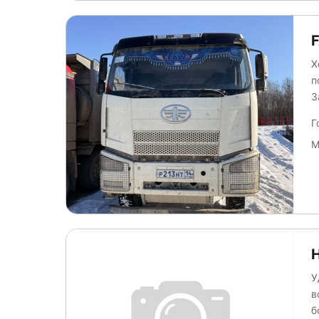
Х
п
З
л
Г
М
У
в
бок