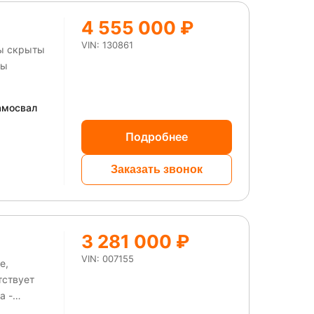
4 555 000 ₽
VIN: 130861
ны скрыты
ты
амосвал
Подробнее
Заказать звонок
3 281 000 ₽
VIN: 007155
е,
тствует