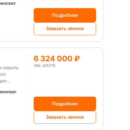
амосвал
Подробнее
ет
Заказать звонок
6 324 000 ₽
VIN: 475772
ны скрыты
ого
вует
амосвал
Подробнее
Заказать звонок