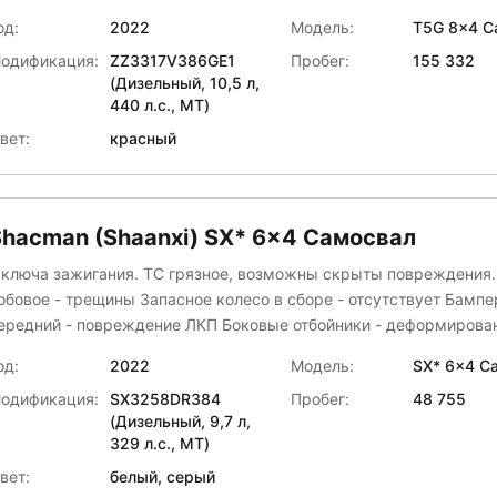
уют Тахограф - отсутствует Запасное колесо в сборе - отсутствует
од:
2022
Модель:
T5G 8x4 С
азобрана обшивка рулевой колонки
одификация:
ZZ3317V386GE1
Пробег:
155 332
(Дизельный, 10,5 л,
440 л.с., МТ)
вет:
красный
Shacman (Shaanxi) SX* 6x4 Самосвал
 ключа зажигания. ТС грязное, возможны скрыты повреждения.
вое - трещины Запасное колесо в сборе - отсутствует Бампер
ередний - повреждение ЛКП Боковые отбойники - деформирова
дний отбойник - отсутствует Задние брызговики - оторваны
од:
2022
Модель:
SX* 6x4 С
оронштейны крепления задних фонарей - перекос
одификация:
SX3258DR384
Пробег:
48 755
(Дизельный, 9,7 л,
329 л.с., МТ)
вет:
белый, серый