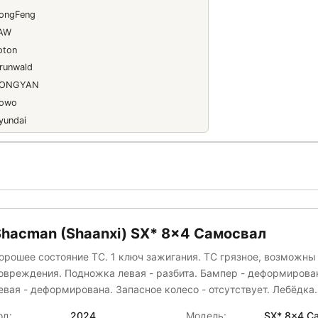
ongFeng
AW
oton
runwald
ONGYAN
owo
yundai
AC
AN
ercedes-Benz
ANY
cania
hacman (Shaanxi)
Shacman (Shaanxi) SX* 8x4 Самосвал
ITRAK
орошее состояние ТС. 1 ключ зажигания. ТС грязное, возможн
ral
овреждения. Подножка левая - разбита. Бампер - деформирова
втомастер
евая - деформирована. Запасное колесо - отсутствует. Лебёдка
ецема
апасного колеса - отсутствует. Отбойник задний - деформирован
од:
2024
Модель:
SX* 8x4 С
АМАЗ