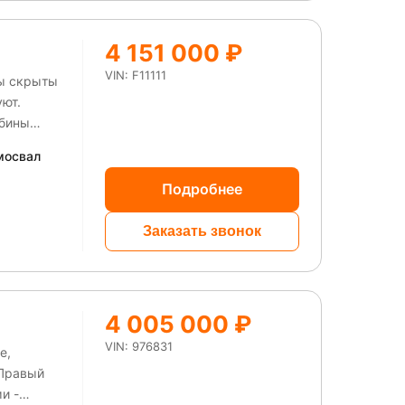
4 151 000 ₽
VIN: F11111
ны скрыты
уют.
абины
мосвал
Подробнее
Заказать звонок
4 005 000 ₽
VIN: 976831
е,