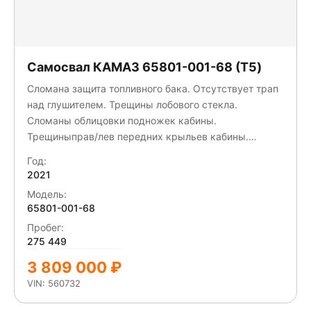
Самосвал КАМАЗ 65801-001-68 (T5)
Сломана защита топливного бака. Отсутствует трап
над глушителем. Трещины лобового стекла.
Сломаны облицовки подножек кабины.
Трещиныправ/лев передних крыльев кабины.
Отсутствует запасное колесо. Деформация заднего
Год:
отбойника. Трещины прав зеркала. Деформирована
2021
боковая защита с прав борта.
Модель:
65801-001-68
Пробег:
275 449
3 809 000 ₽
VIN: 560732