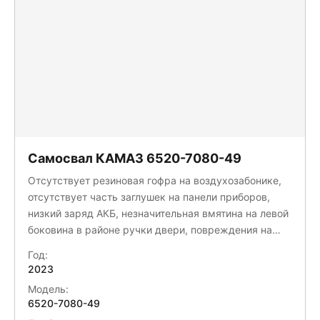
Самосвал КАМАЗ 6520-7080-49
Отсутствует резиновая гофра на воздухозабонике,
отсутствует часть заглушек на панели приборов,
низкий заряд АКБ, незначительная вмятина на левой
боковина в районе ручки двери, повреждения на
водительском, пассажирском сидениях и в
Год:
спальнике, деформация бампера, подножки с обеих
2023
сторон кабины повреждены, деформация крыльев
Модель:
ведущих осей, присутствуют вмятины на платформе,
6520-7080-49
бордюрных зеркал нет, разрыв резинового