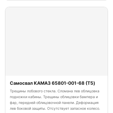
Автомастер
Бецема
КАМАЗ
МАЗ
МегаТрон
Неизвестно
НЕФАЗ
ПКФ "РЕМЭКС"
ПРОИЗВОДСТВЕННАЯ КОМПАНИЯ УНИВЕРСАЛЬНОЙ СПЕЦТЕХНИКИ
РР ГРУПП
СпецАвтоКам
Феникс
Самосвал КАМАЗ 65801-001-68 (T5)
Трещины лобового стекла. Сломана лев облицовка
подножки кабины. Трещины облицовки бампера и
фар, передней облицовочной панели. Деформация
лев боковой защиты. Отсутствует запасное колесо.