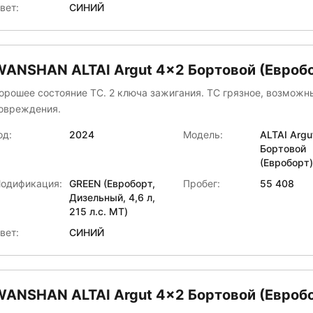
вет:
СИНИЙ
WANSHAN ALTAI Аrgut 4x2 Бортовой (Евроб
орошее состояние ТС. 2 ключа зажигания. ТС грязное, возмож
овреждения.
од:
2024
Модель:
ALTAI Аrgu
Бортовой
(Евроборт)
одификация:
GREEN (Евроборт,
Пробег:
55 408
Дизельный, 4,6 л,
215 л.с. МТ)
вет:
СИНИЙ
WANSHAN ALTAI Аrgut 4x2 Бортовой (Евроб