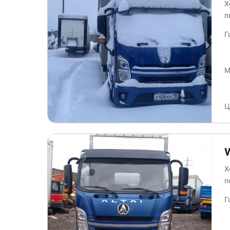
Х
п
Г
М
Ц
Х
п
Г