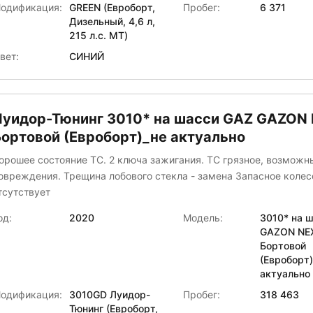
одификация:
GREEN (Евроборт,
Пробег:
6 371
Дизельный, 4,6 л,
215 л.с. МТ)
вет:
СИНИЙ
Луидор-Тюнинг 3010* на шасси GAZ GAZON
Бортовой (Евроборт)_не актуально
орошее состояние ТС. 2 ключа зажигания. ТС грязное, возмож
овреждения. Трещина лобового стекла - замена Запасное колес
тсутствует
од:
2020
Модель:
3010* на 
GAZON NE
Бортовой
(Евроборт
актуально
одификация:
3010GD Луидор-
Пробег:
318 463
Тюнинг (Евроборт,