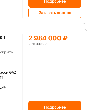
Подробнее
Заказать звонок
2 984 000 ₽
EXT
VIN: 000685
ы скрыты
шасси GAZ
XT
)_не
Подробнее