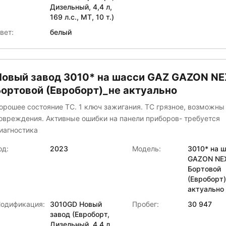
Дизельный, 4,4 л,
169 л.с., МТ, 10 т.)
вет:
белый
Новый завод 3010* на шасси GAZ GAZON N
Бортовой (Евроборт)_не актуально
орошее состояние ТС. 1 ключ зажигания. ТС грязное, возможн
овреждения. Активные ошибки на панели приборов- требуется
иагностика
од:
2023
Модель:
3010* на 
GAZON NE
Бортовой
(Евроборт
актуально
одификация:
3010GD Новый
Пробег:
30 947
завод (Евроборт,
Дизельный, 4,4 л,