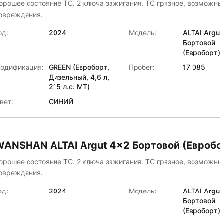
орошее состояние ТС. 2 ключа зажигания. ТС грязное, возмож
овреждения.
од:
2024
Модель:
ALTAI Аrgu
Бортовой
(Евроборт)
одификация:
GREEN (Евроборт,
Пробег:
17 085
Дизельный, 4,6 л,
215 л.с. МТ)
вет:
СИНИЙ
WANSHAN ALTAI Аrgut 4x2 Бортовой (Евроб
орошее состояние ТС. 2 ключа зажигания. ТС грязное, возмож
овреждения.
од:
2024
Модель:
ALTAI Аrgu
Бортовой
(Евроборт)