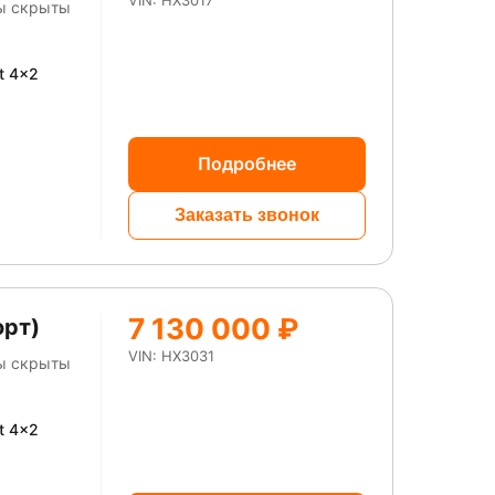
VIN: HX3017
ны скрыты
t 4x2
Подробнее
Заказать звонок
7 130 000 ₽
орт)
VIN: HX3031
ны скрыты
t 4x2