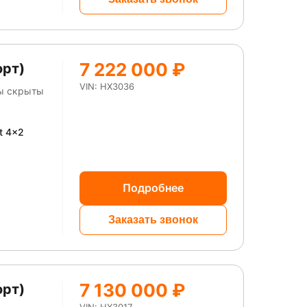
7 222 000 ₽
орт)
VIN: HX3036
ны скрыты
t 4x2
Подробнее
Заказать звонок
7 130 000 ₽
орт)