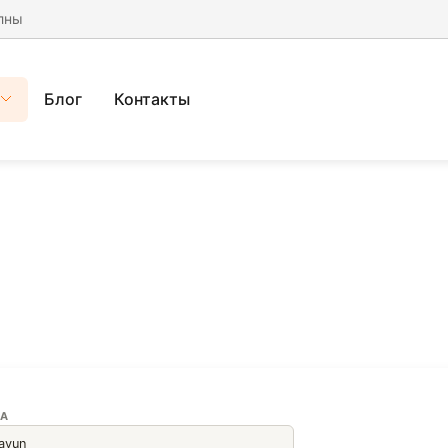
лны
Блог
Контакты
А
ayun