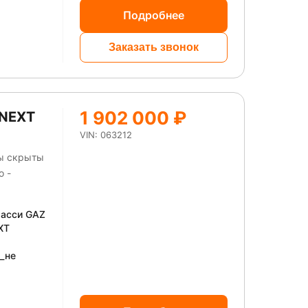
Подробнее
Заказать звонок
1 902 000 ₽
 NEXT
VIN: 063212
ны скрыты
о -
шасси GAZ
XT
)_не