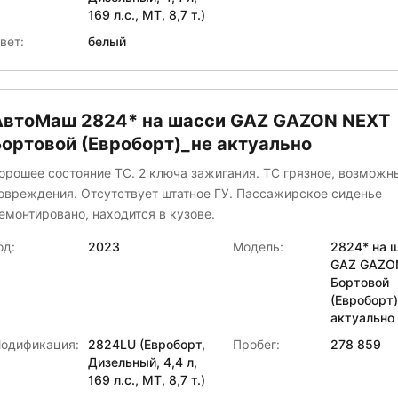
169 л.с., МТ, 8,7 т.)
вет:
белый
АвтоМаш 2824* на шасси GAZ GAZON NEXT
Бортовой (Евроборт)_не актуально
орошее состояние ТС. 2 ключа зажигания. ТС грязное, возмож
овреждения. Отсутствует штатное ГУ. Пассажирское сиденье
емонтировано, находится в кузове.
од:
2023
Модель:
2824* на 
GAZ GAZO
Бортовой
(Евроборт
актуально
одификация:
2824LU (Евроборт,
Пробег:
278 859
Дизельный, 4,4 л,
169 л.с., МТ, 8,7 т.)