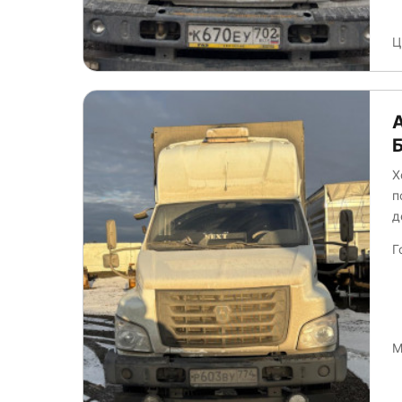
Ц
Х
п
д
Г
М