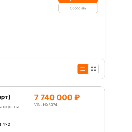
Сбросить
7 740 000 ₽
орт)
VIN: HX3074
ны скрыты
t 4x2