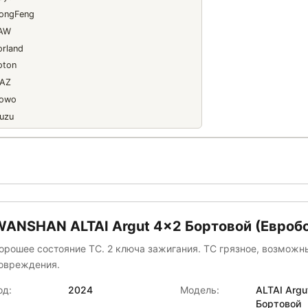
ongFeng
AW
orland
oton
AZ
owo
suzu
AC
AN
ercedes-Benz
ral
ANSHAN
втоМаш
WANSHAN ALTAI Аrgut 4x2 Бортовой (Евроб
втомеханический Завод
орошее состояние ТС. 2 ключа зажигания. ТС грязное, возмож
АВТОМОБИЛЬНЫЙ ЗАВОД ГЕФ
овреждения.
гропромсервис
йсин
од:
2024
Модель:
ALTAI Аrgu
Бортовой
Галичский автокрановый завод (ГАКЗ)