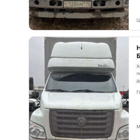
Ц
Х
п
д
Г
М