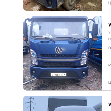
Ц
Х
п
Г
М
Ц