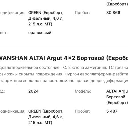
(Евроборт)
АВОД АСАВТО
одификация:
GREEN (Евроборт,
Пробег:
80 866
АМС
Дизельный, 4,6 л,
АМАЗ
215 л.с. МТ)
АРВИНГ
вет:
оранжевый
оммерческие грузовики
ран центр "КАМАЗ"
уидор-Тюнинг
АЗ
WANSHAN ALTAI Аrgut 4x2 Бортовой (Евроб
Нижегородский Автомеханический Завод
довлетворительное состояние ТС. 2 ключа зажигания. ТС грязно
овый завод
озможны скрыты повреждения. Фургон европлатформа-разбита кабина
рофТРЕЙЛЕР
ция зеркало правое-отломано правая дверь-деформация после
усТрак
ТП
од:
2024
Модель:
ALTAI Аrgu
пектр-Авто
Бортовой
пецавтомаш
(Евроборт)
ПЕЦМОБИЛЬ-НН
одификация:
GREEN (Евроборт,
Пробег:
5 487
Строительные подъемные машины (СПМ)
Дизельный, 4,6 л,
ТМ-Центр
215 л.с. МТ)
еникс