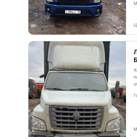
М
Ц
Х
п
о
Г
М