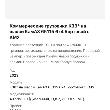
Коммерческие грузовики K3B* на
шасси КамАЗ 65115 6x4 Бортовой с
КМУ
Хорошее состояние ТС. 1 ключ зажигания. ТС
грязное, возможны скрыты повреждения. Передний
бампер - поврежден Корпус левой подножки -
сломан Правое крыло - скол Корпус правой
подножки - сломан Левый стоп сигнал - трещина
Год:
Левое крыло - скол Ручка стеклоподъемника правой
2023
двери - отсутствует Диагностика ошибок Капот -
Модель:
трещина Вмятины по всем бортам кузова
K3B* на шасси КамАЗ 65115 6x4 Бортовой с КМУ
Модификация:
4377B3-10 (Дизельный, 11,8 л, 300 л.с., МТ)
Пробег: