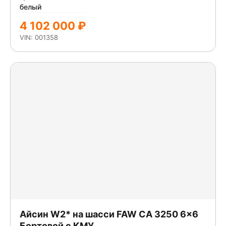
белый
4 102 000 ₽
VIN: 001358
Айсин W2* на шасси FAW CA 3250 6x6
Бортовой с КМУ