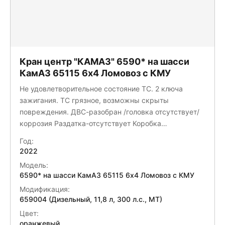
Кран центр "КАМАЗ" 6590* на шасси
КамАЗ 65115 6x4 Ломовоз с КМУ
Не удовлетворительное состояние ТС. 2 ключа
зажигания. ТС грязное, возможны скрыты
повреждения. ДВС-разобран /головка отсутствует/
коррозия Раздатка-отсутствует Коробка
переключения передач КПП-154-отсутствует
Год:
кардан-отсутствует передний бампер-отсутствует
2022
фары-отсутствуют заднии крылья-деформация/
Модель:
коррозия запаска-отсутствует Требуется полная
6590* на шасси КамАЗ 65115 6x4 Ломовоз с КМУ
дефектовка для выявления отсутствующих деталей,
Модификация:
и более детального расчета восстановительной
659004 (Дизельный, 11,8 л, 300 л.с., МТ)
стоимости ТС
Цвет:
оранжевый