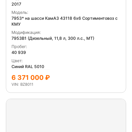
Нижегородский Автомобильный Завод
2017
Новый завод
Модель:
7953* на шасси КамАЗ 43118 6x6 Сортиментовоз с
НПО Трансмастер
КМУ
ПК Коммунальные машины
Модификация:
ПКФ "РЕМЭКС"
7953В1 (Дизельный, 11,8 л, 300 л.с., МТ)
Планета
Пробег:
ПМЗ-АвтоБетон
40 939
ПРОИЗВОДСТВЕННАЯ КОМПАНИЯ УНИВЕРСАЛЬНОЙ СПЕЦТЕХНИКИ
Цвет:
ПрофТРЕЙЛЕР
Синий RAL 5010
РЕФАВТО
6 371 000 ₽
РР ГРУПП
VIN: BZ8011
РусТрак
Ряжский авторемонтный завод
СибЕвроВэн
СКАТ
СМАРТЭКО
Спектр-Авто
СпецАвтоКам