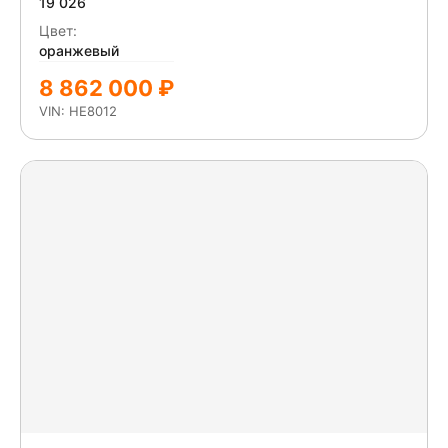
19 026
Цвет:
оранжевый
8 862 000 ₽
VIN: HE8012