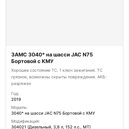
Спецавтомаш
СПЕЦМОБИЛЬ-НН
СПМ
Строительные подъемные машины (СПМ)
ТехноСтавПрицеп
ТТМ-Центр
Туймазинский завод автобетоновозов
ЗАМС 3040* на шасси JAC N75
УралСпецТранс
Бортовой с КМУ
Феникс
Центртранстехмаш
Хорошее состояние ТС. 1 ключ зажигания. ТС
ЧЕЛЯБИНСКИЙ МАШИНОСТРОИТЕЛЬНЫЙ ЗАВОД
грязное, возможны скрыты повреждения. АКБ-
Энергомаш
разряжен
ЭНЕРГОТЕХПРОМ-ИНВЕСТ
Год:
2019
Модель:
3040* на шасси JAC N75 Бортовой с КМУ
Модификация:
304021 (Дизельный, 3,8 л, 152 л.с., МТ)