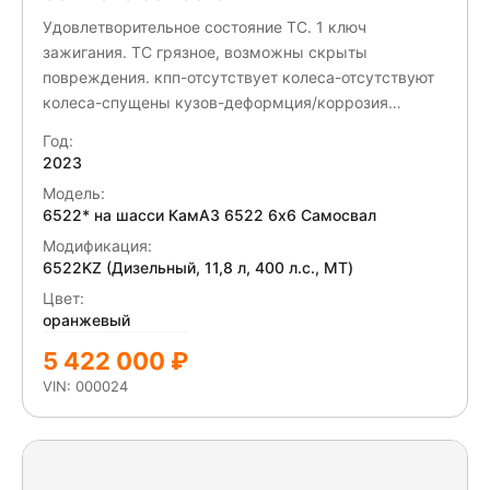
Удовлетворительное состояние ТС. 1 ключ
зажигания. ТС грязное, возможны скрыты
повреждения. кпп-отсутствует колеса-отсутствуют
колеса-спущены кузов-деформция/коррозия
кардан-отсутствует подножка-разбита габаритный
Год:
огонь кузова-разбит межосевой кардан-отсутствует
2023
Модель:
6522* на шасси КамАЗ 6522 6x6 Самосвал
Модификация:
6522KZ (Дизельный, 11,8 л, 400 л.с., МТ)
Цвет:
оранжевый
5 422 000 ₽
VIN: 000024