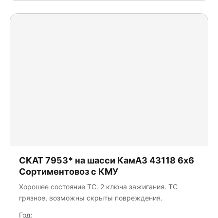
Вологодские Машины
Галичский автокрановый завод (ГАКЗ)
ЗАВОД АСАВТО
Завод ГРАЗ
Завод специальной техники
ЗАМС
ИМЗ Автокран
КАМАЗ
КАРВИНГ
Коммерческие грузовики
Кран центр "КАМАЗ"
Луидор-Тюнинг
МАШИНО-ДЕТАЛЬ
СКАТ 7953* на шасси КамАЗ 43118 6x6
МегаТрон
Сортиментовоз с КМУ
Меткомплекс
Хорошее состояние ТС. 2 ключа зажигания. ТС
Мценский завод Коммаш
грязное, возможны скрыты повреждения.
НефАЗ
Нижегородский Автомеханический Завод
Год: